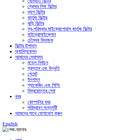
মোমবাতি ফিল্টার
প্রেসার লিফ ফিল্টার
ব্যাগ ফিল্টার
কার্তুজ ফিল্টার
ঝুড়ি ফিল্টার
স্ব-পরিষ্কার মাইক্রোপোরাস কার্তুজ ফিল্টার
হাইড্রোসাইক্লোন
চৌম্বক বিভাজক
ফিল্টার উপাদান
অ্যাপ্লিকেশন
আমাদের সেবাসমূহ
মডেল নির্বাচন
প্রস্তাব এবং উদ্ধৃতি
পেমেন্ট
উৎপাদন
প্যাকেজিং এবং শিপিং
বিক্রয়োত্তর সেবা
খবর
কোম্পানির খবর
পরিস্রাবণ অন্তর্দৃষ্টি
আমাদের সাথে যোগাযোগ করুন
English