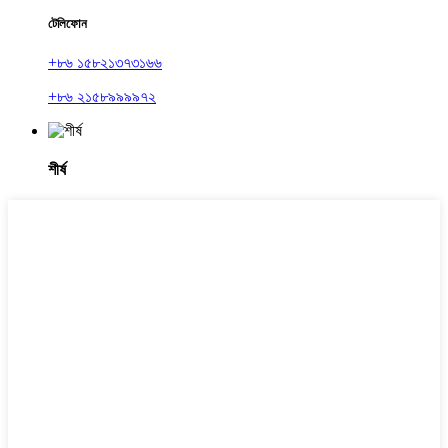
টেলিফোন
+৮৬ ১৫৮২১৩৭৩১৬৬
+৮৬ ২১৫৮৯৯৯৯৭২
শীর্ষ