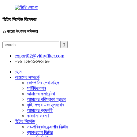
ফিল্টার সিস্টেম বিশেষজ্ঞ
১১ বছরের উৎপাদন অভিজ্ঞতা
export02@vithyfilter.com
+৮৬ ১৫৮২১৩৭৩১৬৬
হোম
আমাদের সম্পর্কে
কোম্পানির প্রোফাইল
সার্টিফিকেশন
আমাদের ক্লায়েন্টরা
আমাদের পরিস্রাবণ প্রভাব
দৃষ্টি, লক্ষ্য এবং মূল্যবোধ
আমাদের প্রদর্শনী
কারখানা ভ্রমণ
ফিল্টার সিস্টেম
স্ব-পরিষ্কার স্ক্র্যাপার ফিল্টার
ব্যাকওয়াশ ফিল্টার