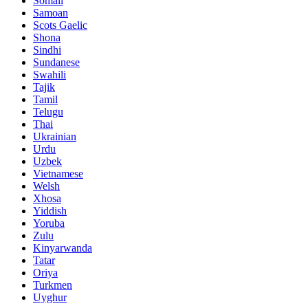
Somali
Samoan
Scots Gaelic
Shona
Sindhi
Sundanese
Swahili
Tajik
Tamil
Telugu
Thai
Ukrainian
Urdu
Uzbek
Vietnamese
Welsh
Xhosa
Yiddish
Yoruba
Zulu
Kinyarwanda
Tatar
Oriya
Turkmen
Uyghur