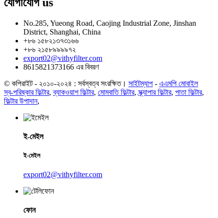
যোগাযোগ
us
No.285, Yueong Road, Caojing Industrial Zone, Jinshan
District, Shanghai, China
+৮৬ ১৫৮২১৩৭৩১৬৬
+৮৬ ২১৫৮৯৯৯৯৭২
export02@vithyfilter.com
8615821373166 এর বিবরণ
© কপিরাইট - ২০১০-২০২৪ : সর্বস্বত্ব সংরক্ষিত।
সাইটম্যাপ
-
এএমপি মোবাইল
স্ব-পরিষ্কার ফিল্টার
,
ব্যাকওয়াশ ফিল্টার
,
মোমবাতি ফিল্টার
,
স্ক্র্যাপার ফিল্টার
,
পাতা ফিল্টার
,
ফিল্টার উপাদান
,
ই-মেইল
ই-মেইল
export02@vithyfilter.com
ফোন