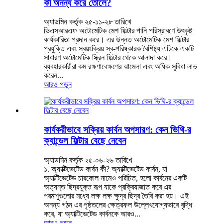
কী অনন্য করে তোলে?
অ্যাডমিন কর্তৃক ২৫-১১-২৮ তারিখে
ভিএসআরএফ অটোমেটিক মেশ ফিল্টার পানি পরিস্রাবণে উৎকৃষ্ট
কার্যকারিতা প্রদান করে। এর উন্নত অটোমেটিক মেশ ফিল্টার
প্রযুক্তি এবং স্বয়ংক্রিয় স্ব-পরিষ্কারক বৈশিষ্ট্য এটিকে একটি
সাধারণ অটোমেটিক স্ক্রিন ফিল্টার থেকে আলাদা করে।
ব্যবহারকারীরা কম রক্ষণাবেক্ষণের ঝামেলা এবং অধিক সুবিধা লাভ
করেন...
আরও পড়ুন
কার্যকরীভাবে সক্রিয় কার্বন অপসারণ: কেন ভিথি-র
ক্যান্ডেল ফিল্টার বেছে নেবেন
অ্যাডমিন কর্তৃক ২৫-০৬-২৬ তারিখে
১. অ্যাক্টিভেটেড কার্বন কী? অ্যাক্টিভেটেড কার্বন, যা
অ্যাক্টিভেটেড চারকোল নামেও পরিচিত, হলো কার্বনের একটি
অত্যন্ত ছিদ্রযুক্ত রূপ যাকে প্রক্রিয়াজাত করে এর
পরমাণুগুলোর মধ্যে লক্ষ লক্ষ ক্ষুদ্র ছিদ্র তৈরি করা হয়। এই
অনন্য গঠন এর পৃষ্ঠতলের ক্ষেত্রফল উল্লেখযোগ্যভাবে বৃদ্ধি
করে, যা অ্যাক্টিভেটেড কার্বনকে আরও...
আরও পড়ুন