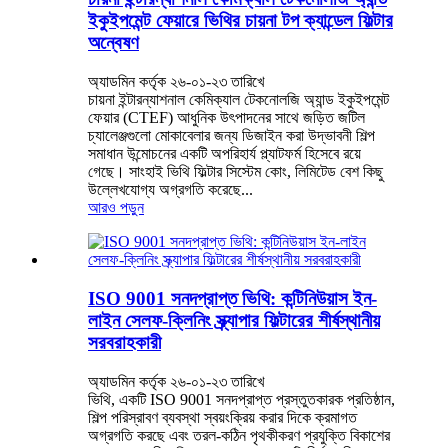
ইকুইপমেন্ট ফেয়ারে ভিথির চায়না টপ ক্যান্ডেল ফিল্টার
অন্বেষণ
অ্যাডমিন কর্তৃক ২৬-০১-২৩ তারিখে
চায়না ইন্টারন্যাশনাল কেমিক্যাল টেকনোলজি অ্যান্ড ইকুইপমেন্ট
ফেয়ার (CTEF) আধুনিক উৎপাদনের সাথে জড়িত জটিল
চ্যালেঞ্জগুলো মোকাবেলার জন্য ডিজাইন করা উদ্ভাবনী শিল্প
সমাধান উন্মোচনের একটি অপরিহার্য প্ল্যাটফর্ম হিসেবে রয়ে
গেছে। সাংহাই ভিথি ফিল্টার সিস্টেম কোং, লিমিটেড বেশ কিছু
উল্লেখযোগ্য অগ্রগতি করেছে...
আরও পড়ুন
ISO 9001 সনদপ্রাপ্ত ভিথি: কন্টিনিউয়াস ইন-
লাইন সেলফ-ক্লিনিং স্ক্র্যাপার ফিল্টারের শীর্ষস্থানীয়
সরবরাহকারী
অ্যাডমিন কর্তৃক ২৬-০১-২৩ তারিখে
ভিথি, একটি ISO 9001 সনদপ্রাপ্ত প্রস্তুতকারক প্রতিষ্ঠান,
শিল্প পরিস্রাবণ ব্যবস্থা স্বয়ংক্রিয় করার দিকে ক্রমাগত
অগ্রগতি করছে এবং তরল-কঠিন পৃথকীকরণ প্রযুক্তি বিকাশের