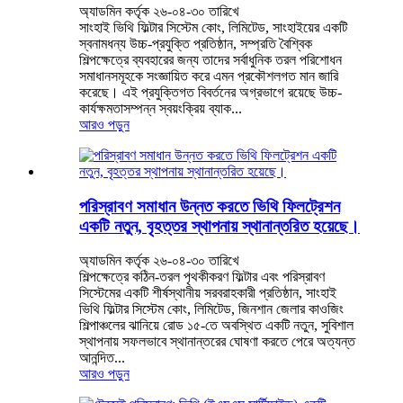
অ্যাডমিন কর্তৃক ২৬-০৪-৩০ তারিখে
সাংহাই ভিথি ফিল্টার সিস্টেম কোং, লিমিটেড, সাংহাইয়ের একটি
স্বনামধন্য উচ্চ-প্রযুক্তি প্রতিষ্ঠান, সম্প্রতি বৈশ্বিক
শিল্পক্ষেত্রে ব্যবহারের জন্য তাদের সর্বাধুনিক তরল পরিশোধন
সমাধানসমূহকে সংজ্ঞায়িত করে এমন প্রকৌশলগত মান জারি
করেছে। এই প্রযুক্তিগত বিবর্তনের অগ্রভাগে রয়েছে উচ্চ-
কার্যক্ষমতাসম্পন্ন স্বয়ংক্রিয় ব্যাক...
আরও পড়ুন
পরিস্রাবণ সমাধান উন্নত করতে ভিথি ফিলট্রেশন
একটি নতুন, বৃহত্তর স্থাপনায় স্থানান্তরিত হয়েছে।
অ্যাডমিন কর্তৃক ২৬-০৪-৩০ তারিখে
শিল্পক্ষেত্রে কঠিন-তরল পৃথকীকরণ ফিল্টার এবং পরিস্রাবণ
সিস্টেমের একটি শীর্ষস্থানীয় সরবরাহকারী প্রতিষ্ঠান, সাংহাই
ভিথি ফিল্টার সিস্টেম কোং, লিমিটেড, জিনশান জেলার কাওজিং
শিল্পাঞ্চলের ঝানিয়ে রোড ১৫-তে অবস্থিত একটি নতুন, সুবিশাল
স্থাপনায় সফলভাবে স্থানান্তরের ঘোষণা করতে পেরে অত্যন্ত
আনন্দিত...
আরও পড়ুন