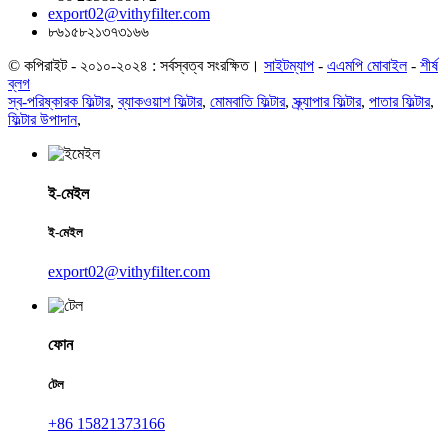
export02@vithyfilter.com
৮৬১৫৮২১৩৭৩১৬৬
© কপিরাইট - ২০১০-২০২৪ : সর্বস্বত্ব সংরক্ষিত।
সাইটম্যাপ
-
এএমপি মোবাইল
-
শীর্ষ
ব্লগ
স্ব-পরিষ্কারক ফিল্টার
,
ব্যাকওয়াশ ফিল্টার
,
মোমবাতি ফিল্টার
,
স্ক্র্যাপার ফিল্টার
,
পাতার ফিল্টার
,
ফিল্টার উপাদান
,
ই-মেইল
ই-মেইল
export02@vithyfilter.com
ফোন
টেল
+86 15821373166