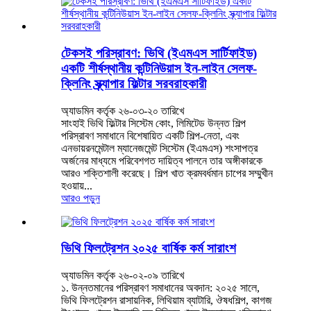
টেকসই পরিস্রাবণ: ভিথি (ইএমএস সার্টিফাইড)
একটি শীর্ষস্থানীয় কন্টিনিউয়াস ইন-লাইন সেলফ-
ক্লিনিং স্ক্র্যাপার ফিল্টার সরবরাহকারী
অ্যাডমিন কর্তৃক ২৬-০৩-২০ তারিখে
সাংহাই ভিথি ফিল্টার সিস্টেম কোং, লিমিটেড উন্নত শিল্প
পরিস্রাবণ সমাধানে বিশেষায়িত একটি শিল্প-নেতা, এবং
এনভায়রনমেন্টাল ম্যানেজমেন্ট সিস্টেম (ইএমএস) শংসাপত্র
অর্জনের মাধ্যমে পরিবেশগত দায়িত্ব পালনে তার অঙ্গীকারকে
আরও শক্তিশালী করেছে। শিল্প খাত ক্রমবর্ধমান চাপের সম্মুখীন
হওয়ায়...
আরও পড়ুন
ভিথি ফিলট্রেশন ২০২৫ বার্ষিক কর্ম সারাংশ
অ্যাডমিন কর্তৃক ২৬-০২-০৯ তারিখে
১. উন্নতমানের পরিস্রাবণ সমাধানের অবদান: ২০২৫ সালে,
ভিথি ফিলট্রেশন রাসায়নিক, লিথিয়াম ব্যাটারি, ঔষধশিল্প, কাগজ