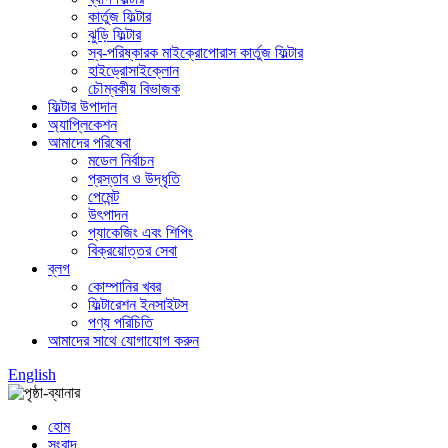
কার্তুজ ফিল্টার
ঝুড়ি ফিল্টার
স্ব-পরিষ্কারক মাইক্রোপোরাস কার্তুজ ফিল্টার
হাইড্রোসাইক্লোন
চৌম্বকীয় বিভাজক
ফিল্টার উপাদান
অ্যাপ্লিকেশন
আমাদের পরিষেবা
মডেল নির্বাচন
প্রস্তাব ও উদ্ধৃতি
পেমেন্ট
উৎপাদন
প্যাকেজিং এবং শিপিং
বিক্রয়োত্তর সেবা
ব্লগ
কোম্পানির খবর
ফিল্টারেশন ইনসাইটস
পণ্য পরিচিতি
আমাদের সাথে যোগাযোগ করুন
English
হোম
সংবাদ