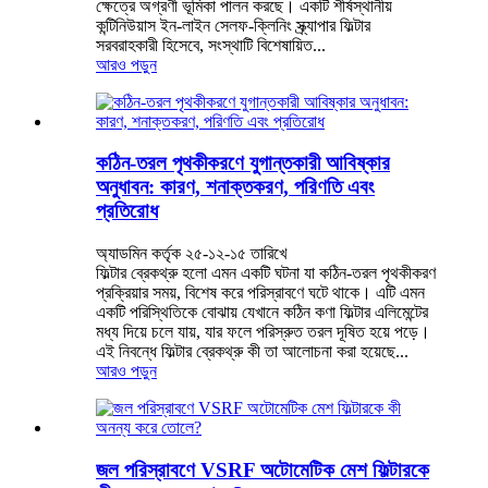
ক্ষেত্রে অগ্রণী ভূমিকা পালন করছে। একটি শীর্ষস্থানীয়
কন্টিনিউয়াস ইন-লাইন সেলফ-ক্লিনিং স্ক্র্যাপার ফিল্টার
সরবরাহকারী হিসেবে, সংস্থাটি বিশেষায়িত...
আরও পড়ুন
কঠিন-তরল পৃথকীকরণে যুগান্তকারী আবিষ্কার
অনুধাবন: কারণ, শনাক্তকরণ, পরিণতি এবং
প্রতিরোধ
অ্যাডমিন কর্তৃক ২৫-১২-১৫ তারিখে
ফিল্টার ব্রেকথ্রু হলো এমন একটি ঘটনা যা কঠিন-তরল পৃথকীকরণ
প্রক্রিয়ার সময়, বিশেষ করে পরিস্রাবণে ঘটে থাকে। এটি এমন
একটি পরিস্থিতিকে বোঝায় যেখানে কঠিন কণা ফিল্টার এলিমেন্টের
মধ্য দিয়ে চলে যায়, যার ফলে পরিস্রুত তরল দূষিত হয়ে পড়ে।
এই নিবন্ধে ফিল্টার ব্রেকথ্রু কী তা আলোচনা করা হয়েছে...
আরও পড়ুন
জল পরিস্রাবণে VSRF অটোমেটিক মেশ ফিল্টারকে