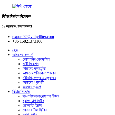
ফিল্টার সিস্টেম বিশেষজ্ঞ
১১ বছরের উৎপাদন অভিজ্ঞতা
export02@vithyfilter.com
+86 15821373166
হোম
আমাদের সম্পর্কে
কোম্পানির প্রোফাইল
সার্টিফিকেশন
আমাদের ক্লায়েন্টরা
আমাদের পরিস্রাবণ প্রভাব
দৃষ্টিভঙ্গি, লক্ষ্য ও মূল্যবোধ
আমাদের প্রদর্শনী
কারখানা ভ্রমণ
ফিল্টার সিস্টেম
স্ব-পরিষ্কারক স্ক্র্যাপার ফিল্টার
ব্যাকওয়াশ ফিল্টার
মোমবাতি ফিল্টার
প্রেসার লিফ ফিল্টার
ব্যাগ ফিল্টার