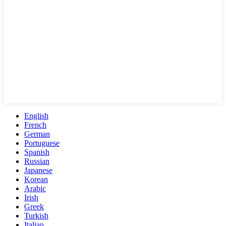
English
French
German
Portuguese
Spanish
Russian
Japanese
Korean
Arabic
Irish
Greek
Turkish
Italian