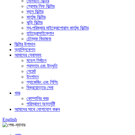
মোমবাতি ফিল্টার
প্রেসার লিফ ফিল্টার
ব্যাগ ফিল্টার
কার্তুজ ফিল্টার
ঝুড়ি ফিল্টার
স্ব-পরিষ্কার মাইক্রোপোরাস কার্তুজ ফিল্টার
হাইড্রোসাইক্লোন
চৌম্বক বিভাজক
ফিল্টার উপাদান
অ্যাপ্লিকেশন
আমাদের সেবাসমূহ
মডেল নির্বাচন
প্রস্তাব এবং উদ্ধৃতি
পেমেন্ট
উৎপাদন
প্যাকেজিং এবং শিপিং
বিক্রয়োত্তর সেবা
খবর
কোম্পানির খবর
পরিস্রাবণ অন্তর্দৃষ্টি
আমাদের সাথে যোগাযোগ করুন
English