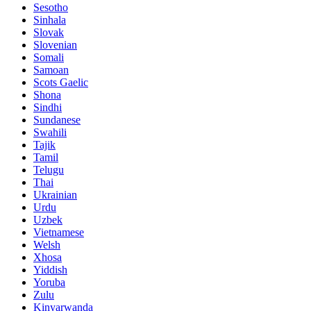
Sesotho
Sinhala
Slovak
Slovenian
Somali
Samoan
Scots Gaelic
Shona
Sindhi
Sundanese
Swahili
Tajik
Tamil
Telugu
Thai
Ukrainian
Urdu
Uzbek
Vietnamese
Welsh
Xhosa
Yiddish
Yoruba
Zulu
Kinyarwanda