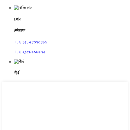
ফোন
টেলিফোন
+৮৬ ১৫৮২১৩৭৩১৬৬
+৮৬ ২১৫৮৯৯৯৯৭২
শীর্ষ