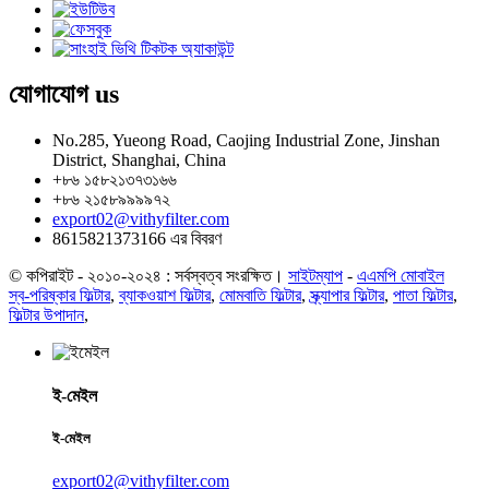
যোগাযোগ
us
No.285, Yueong Road, Caojing Industrial Zone, Jinshan
District, Shanghai, China
+৮৬ ১৫৮২১৩৭৩১৬৬
+৮৬ ২১৫৮৯৯৯৯৭২
export02@vithyfilter.com
8615821373166 এর বিবরণ
© কপিরাইট - ২০১০-২০২৪ : সর্বস্বত্ব সংরক্ষিত।
সাইটম্যাপ
-
এএমপি মোবাইল
স্ব-পরিষ্কার ফিল্টার
,
ব্যাকওয়াশ ফিল্টার
,
মোমবাতি ফিল্টার
,
স্ক্র্যাপার ফিল্টার
,
পাতা ফিল্টার
,
ফিল্টার উপাদান
,
ই-মেইল
ই-মেইল
export02@vithyfilter.com