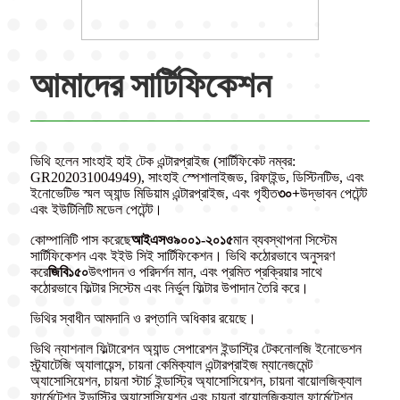
আমাদের সার্টিফিকেশন
ভিথি হলেন সাংহাই হাই টেক এন্টারপ্রাইজ (সার্টিফিকেট নম্বর:
GR202031004949), সাংহাই স্পেশালাইজড, রিফাইন্ড, ডিস্টিনটিভ, এবং
ইনোভেটিভ স্মল অ্যান্ড মিডিয়াম এন্টারপ্রাইজ, এবং গৃহীত
৩০+
উদ্ভাবন পেটেন্ট
এবং ইউটিলিটি মডেল পেটেন্ট।
কোম্পানিটি পাস করেছে
আইএসও৯০০১-২০১৫
মান ব্যবস্থাপনা সিস্টেম
সার্টিফিকেশন এবং ইইউ সিই সার্টিফিকেশন। ভিথি কঠোরভাবে অনুসরণ
করে
জিবি১৫০
উৎপাদন ও পরিদর্শন মান, এবং প্রমিত প্রক্রিয়ার সাথে
কঠোরভাবে ফিল্টার সিস্টেম এবং নির্ভুল ফিল্টার উপাদান তৈরি করে।
ভিথির স্বাধীন আমদানি ও রপ্তানি অধিকার রয়েছে।
ভিথি ন্যাশনাল ফিল্টারেশন অ্যান্ড সেপারেশন ইন্ডাস্ট্রি টেকনোলজি ইনোভেশন
স্ট্র্যাটেজি অ্যালায়েন্স, চায়না কেমিক্যাল এন্টারপ্রাইজ ম্যানেজমেন্ট
অ্যাসোসিয়েশন, চায়না স্টার্চ ইন্ডাস্ট্রি অ্যাসোসিয়েশন, চায়না বায়োলজিক্যাল
ফার্মেন্টেশন ইন্ডাস্ট্রি অ্যাসোসিয়েশন এবং চায়না বায়োলজিক্যাল ফার্মেন্টেশন