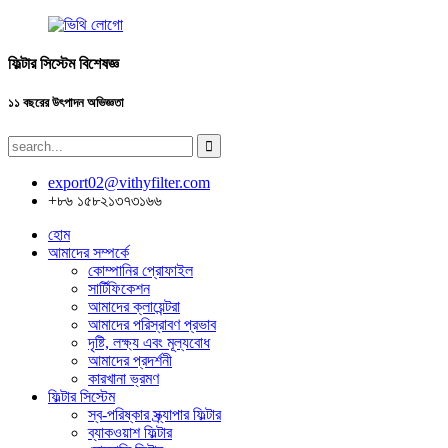
ফিল্টার সিস্টেম বিশেষজ্ঞ
১১ বছরের উৎপাদন অভিজ্ঞতা
export02@vithyfilter.com
+৮৬ ১৫৮২১৩৭৩১৬৬
হোম
আমাদের সম্পর্কে
কোম্পানির প্রোফাইল
সার্টিফিকেশন
আমাদের ক্লায়েন্টরা
আমাদের পরিস্রাবণ প্রভাব
দৃষ্টি, লক্ষ্য এবং মূল্যবোধ
আমাদের প্রদর্শনী
কারখানা ভ্রমণ
ফিল্টার সিস্টেম
স্ব-পরিষ্কার স্ক্র্যাপার ফিল্টার
ব্যাকওয়াশ ফিল্টার