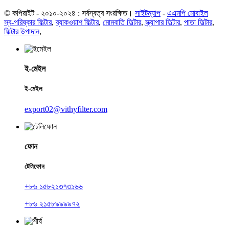
© কপিরাইট - ২০১০-২০২৪ : সর্বস্বত্ব সংরক্ষিত।
সাইটম্যাপ
-
এএমপি মোবাইল
স্ব-পরিষ্কার ফিল্টার
,
ব্যাকওয়াশ ফিল্টার
,
মোমবাতি ফিল্টার
,
স্ক্র্যাপার ফিল্টার
,
পাতা ফিল্টার
,
ফিল্টার উপাদান
,
ই-মেইল
ই-মেইল
export02@vithyfilter.com
ফোন
টেলিফোন
+৮৬ ১৫৮২১৩৭৩১৬৬
+৮৬ ২১৫৮৯৯৯৯৭২