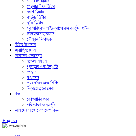
মোমবাতি ফিল্টার
প্রেসার লিফ ফিল্টার
ব্যাগ ফিল্টার
কার্তুজ ফিল্টার
ঝুড়ি ফিল্টার
স্ব-পরিষ্কার মাইক্রোপোরাস কার্তুজ ফিল্টার
হাইড্রোসাইক্লোন
চৌম্বক বিভাজক
ফিল্টার উপাদান
অ্যাপ্লিকেশন
আমাদের সেবাসমূহ
মডেল নির্বাচন
প্রস্তাব এবং উদ্ধৃতি
পেমেন্ট
উৎপাদন
প্যাকেজিং এবং শিপিং
বিক্রয়োত্তর সেবা
খবর
কোম্পানির খবর
পরিস্রাবণ অন্তর্দৃষ্টি
আমাদের সাথে যোগাযোগ করুন
English