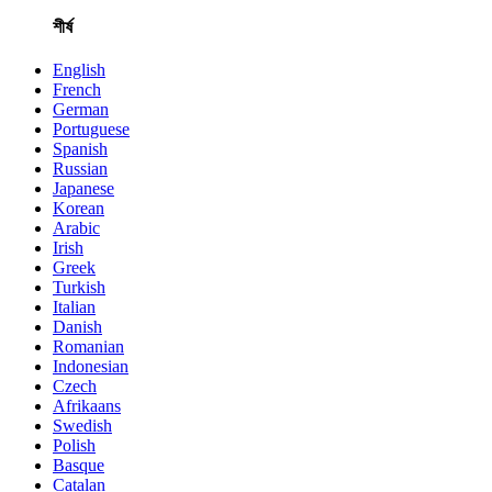
শীর্ষ
English
French
German
Portuguese
Spanish
Russian
Japanese
Korean
Arabic
Irish
Greek
Turkish
Italian
Danish
Romanian
Indonesian
Czech
Afrikaans
Swedish
Polish
Basque
Catalan