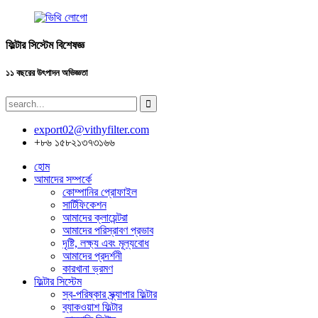
ফিল্টার সিস্টেম বিশেষজ্ঞ
১১ বছরের উৎপাদন অভিজ্ঞতা
export02@vithyfilter.com
+৮৬ ১৫৮২১৩৭৩১৬৬
হোম
আমাদের সম্পর্কে
কোম্পানির প্রোফাইল
সার্টিফিকেশন
আমাদের ক্লায়েন্টরা
আমাদের পরিস্রাবণ প্রভাব
দৃষ্টি, লক্ষ্য এবং মূল্যবোধ
আমাদের প্রদর্শনী
কারখানা ভ্রমণ
ফিল্টার সিস্টেম
স্ব-পরিষ্কার স্ক্র্যাপার ফিল্টার
ব্যাকওয়াশ ফিল্টার