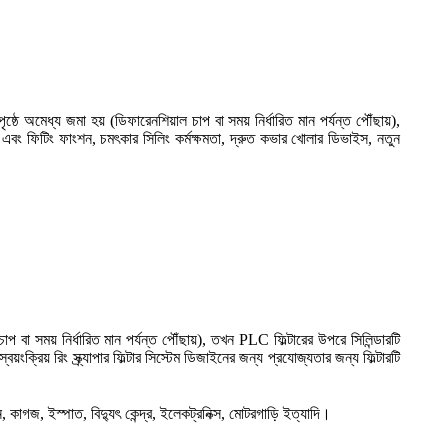
পৃষ্ঠে অমেধ্য জমা হয় (ডিফারেনশিয়াল চাপ বা সময় নির্ধারিত মান পর্যন্ত পৌঁছায়),
তকরণ এবং ফিটিং ফাংশন, চমৎকার সিলিং কর্মক্ষমতা, দ্রুত কভার খোলার ডিভাইস, নতুন
প বা সময় নির্ধারিত মান পর্যন্ত পৌঁছায়), তখন PLC ফিল্টারের উপরে সিলিন্ডারটি
়ংক্রিয় রিং স্ক্র্যাপার ফিল্টার সিস্টেম ডিজাইনের জন্য প্রযোজ্যতার জন্য ফিল্টারটি
, কাগজ, ইস্পাত, বিদ্যুৎ কেন্দ্র, ইলেকট্রনিক্স, মোটরগাড়ি ইত্যাদি।