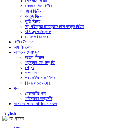
মোমবাতি ফিল্টার
প্রেসার লিফ ফিল্টার
ব্যাগ ফিল্টার
কার্তুজ ফিল্টার
ঝুড়ি ফিল্টার
স্ব-পরিষ্কার মাইক্রোপোরাস কার্তুজ ফিল্টার
হাইড্রোসাইক্লোন
চৌম্বক বিভাজক
ফিল্টার উপাদান
অ্যাপ্লিকেশন
আমাদের সেবাসমূহ
মডেল নির্বাচন
প্রস্তাব এবং উদ্ধৃতি
পেমেন্ট
উৎপাদন
প্যাকেজিং এবং শিপিং
বিক্রয়োত্তর সেবা
খবর
কোম্পানির খবর
পরিস্রাবণ অন্তর্দৃষ্টি
আমাদের সাথে যোগাযোগ করুন
English