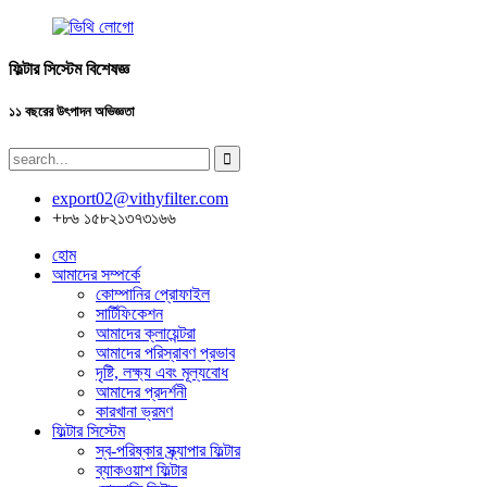
ফিল্টার সিস্টেম বিশেষজ্ঞ
১১ বছরের উৎপাদন অভিজ্ঞতা
export02@vithyfilter.com
+৮৬ ১৫৮২১৩৭৩১৬৬
হোম
আমাদের সম্পর্কে
কোম্পানির প্রোফাইল
সার্টিফিকেশন
আমাদের ক্লায়েন্টরা
আমাদের পরিস্রাবণ প্রভাব
দৃষ্টি, লক্ষ্য এবং মূল্যবোধ
আমাদের প্রদর্শনী
কারখানা ভ্রমণ
ফিল্টার সিস্টেম
স্ব-পরিষ্কার স্ক্র্যাপার ফিল্টার
ব্যাকওয়াশ ফিল্টার