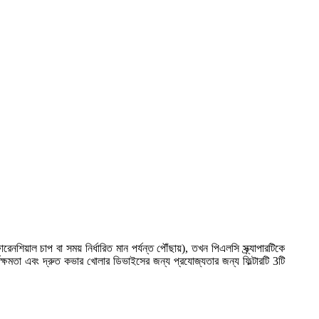
নশিয়াল চাপ বা সময় নির্ধারিত মান পর্যন্ত পৌঁছায়), তখন পিএলসি স্ক্র্যাপারটিকে
র্মক্ষমতা এবং দ্রুত কভার খোলার ডিভাইসের জন্য প্রযোজ্যতার জন্য ফিল্টারটি 3টি