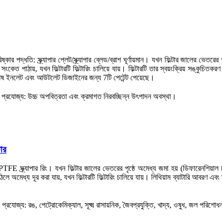
র পদ্ধতি: স্ক্র্যাপার প্লেট/স্ক্র্যাপার ব্লেড/ব্রাশ ঘূর্ণায়মান। যখন ফিল্টার জালের ভেতরের 
ংকেত পাঠায়, যখন ফিল্টারটি ফিল্টারিং চালিয়ে যায়। ফিল্টারটি তার স্বয়ংক্রিয় সঙ্কুচি
ং বিশেষ ইনলেট এবং আউটলেট ডিজাইনের জন্য 7টি পেটেন্ট পেয়েছে।
প্রযোজ্য: উচ্চ অপবিত্রতা এবং ক্রমাগত নিরবচ্ছিন্ন উৎপাদন অবস্থা।
টার
TFE স্ক্র্যাপার রিং। যখন ফিল্টার জালের ভেতরের পৃষ্ঠে অমেধ্য জমা হয় (ডিফারেনশিয়াল চা
 অমেধ্য দূর করা যায়, যখন ফিল্টারটি ফিল্টারিং চালিয়ে যায়। লিথিয়াম ব্যাটারি আবরণ এবং স্বয
প্রযোজ্য: রঙ, পেট্রোকেমিক্যাল, সূক্ষ্ম রাসায়নিক, জৈবপ্রযুক্তি, খাদ্য, ওষুধ, জল পরিশোধন