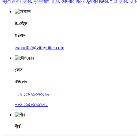
স্ব-পরিষ্কার ফিল্টার
,
ব্যাকওয়াশ ফিল্টার
,
মোমবাতি ফিল্টার
,
স্ক্র্যাপার ফিল্টার
,
পাতা ফিল্টার
,
ফিল্ট
ই-মেইল
ই-মেইল
export02@vithyfilter.com
ফোন
টেলিফোন
+৮৬ ১৫৮২১৩৭৩১৬৬
+৮৬ ২১৫৮৯৯৯৯৭২
শীর্ষ