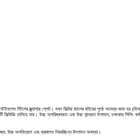
ইনলেস স্টিলের স্ক্র্যাপার প্লেট। যখন ফিল্টার জালের বাইরের পৃষ্ঠে অমেধ্য জমা হয় (ডিফারে
 ফিল্টারিং চালিয়ে যায়। উচ্চ অপরিষ্কারতা এবং উচ্চ সান্দ্রতা উপাদান, চমৎকার সিলিং ক
জ্য: উচ্চ অপবিত্রতা এবং ক্রমাগত নিরবচ্ছিন্ন উৎপাদন অবস্থা।