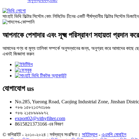
অনুসন্ধান
বিস্তারিত
সাংহাই ভিথি ফিল্টার সিস্টেম কোং লিমিটেড চীনের একটি শীর্ষস্থানীয় ফিল্টার সিস্টেম ডিজা
আপনাকে পেশাদার এবং সূক্ষ্ম পরিস্রাবণ সহায়তা প্রদান কর
আমাদের পণ্য বা মূল্য তালিকা সম্পর্কে অনুসন্ধানের জন্য, অনুগ্রহ করে আমাদের কাছে 
এখনই জিজ্ঞাসা করুন
যোগাযোগ
us
No.285, Yueong Road, Caojing Industrial Zone, Jinshan Distric
+৮৬ ১৫৮২১৩৭৩১৬৬
+৮৬ ২১৫৮৯৯৯৯৭২
export02@vithyfilter.com
8615821373166 এর বিবরণ
© কপিরাইট - ২০১০-২০২৪ : সর্বস্বত্ব সংরক্ষিত।
সাইটম্যাপ
-
এএমপি মোবাইল