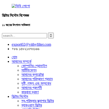
ফিল্টার সিস্টেম বিশেষজ্ঞ
১১ বছরের উৎপাদন অভিজ্ঞতা
export02@vithyfilter.com
+৮৬ ১৫৮২১৩৭৩১৬৬
হোম
আমাদের সম্পর্কে
কোম্পানির প্রোফাইল
সার্টিফিকেশন
আমাদের ক্লায়েন্টরা
আমাদের পরিস্রাবণ প্রভাব
দৃষ্টি, লক্ষ্য এবং মূল্যবোধ
আমাদের প্রদর্শনী
কারখানা ভ্রমণ
ফিল্টার সিস্টেম
স্ব-পরিষ্কার স্ক্র্যাপার ফিল্টার
ব্যাকওয়াশ ফিল্টার