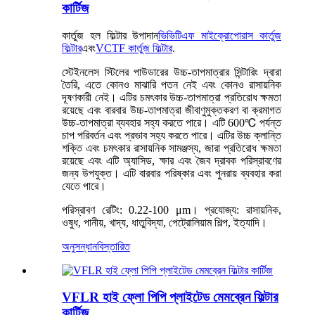
কার্টিজ
কার্তুজ হল ফিল্টার উপাদান
ভিভিটিএফ মাইক্রোপোরাস কার্তুজ
ফিল্টার
এবং
VCTF কার্তুজ ফিল্টার
.
স্টেইনলেস স্টিলের পাউডারের উচ্চ-তাপমাত্রার সিন্টারিং দ্বারা
তৈরি, এতে কোনও মাঝারি পতন নেই এবং কোনও রাসায়নিক
দূষণকারী নেই। এটির চমৎকার উচ্চ-তাপমাত্রা প্রতিরোধ ক্ষমতা
রয়েছে এবং বারবার উচ্চ-তাপমাত্রা জীবাণুমুক্তকরণ বা ক্রমাগত
উচ্চ-তাপমাত্রা ব্যবহার সহ্য করতে পারে। এটি 600℃ পর্যন্ত
চাপ পরিবর্তন এবং প্রভাব সহ্য করতে পারে। এটির উচ্চ ক্লান্তি
শক্তি এবং চমৎকার রাসায়নিক সামঞ্জস্য, জারা প্রতিরোধ ক্ষমতা
রয়েছে এবং এটি অ্যাসিড, ক্ষার এবং জৈব দ্রাবক পরিস্রাবণের
জন্য উপযুক্ত। এটি বারবার পরিষ্কার এবং পুনরায় ব্যবহার করা
যেতে পারে।
পরিস্রাবণ রেটিং: 0.22-100 μm। প্রযোজ্য: রাসায়নিক,
ওষুধ, পানীয়, খাদ্য, ধাতুবিদ্যা, পেট্রোলিয়াম শিল্প, ইত্যাদি।
অনুসন্ধান
বিস্তারিত
VFLR হাই ফ্লো পিপি প্লাইটেড মেমব্রেন ফিল্টার
কার্টিজ