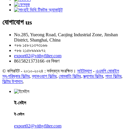
যোগাযোগ
us
No.285, Yueong Road, Caojing Industrial Zone, Jinshan
District, Shanghai, China
+৮৬ ১৫৮২১৩৭৩১৬৬
+৮৬ ২১৫৮৯৯৯৯৭২
export02@vithyfilter.com
8615821373166 এর বিবরণ
© কপিরাইট - ২০১০-২০২৪ : সর্বস্বত্ব সংরক্ষিত।
সাইটম্যাপ
-
এএমপি মোবাইল
স্ব-পরিষ্কার ফিল্টার
,
ব্যাকওয়াশ ফিল্টার
,
মোমবাতি ফিল্টার
,
স্ক্র্যাপার ফিল্টার
,
পাতা ফিল্টার
,
ফিল্টার উপাদান
,
ই-মেইল
ই-মেইল
export02@vithyfilter.com