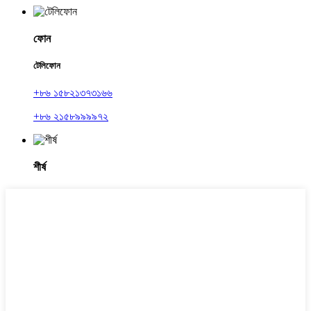
ফোন
টেলিফোন
+৮৬ ১৫৮২১৩৭৩১৬৬
+৮৬ ২১৫৮৯৯৯৯৭২
শীর্ষ