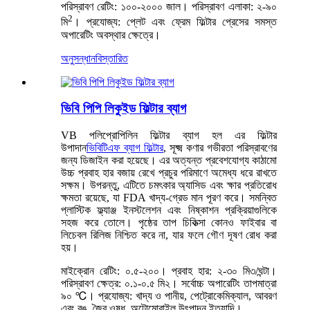
পরিস্রাবণ রেটিং: ১০০-২০০০ জাল। পরিস্রাবণ এলাকা: ২-৯০
2
মি
। প্রযোজ্য: প্লেট এবং ফ্রেম ফিল্টার প্রেসের সমস্ত
অপারেটিং অবস্থার ক্ষেত্রে।
অনুসন্ধান
বিস্তারিত
ভিবি পিপি লিকুইড ফিল্টার ব্যাগ
VB পলিপ্রোপিলিন ফিল্টার ব্যাগ হল এর ফিল্টার
উপাদান
ভিবিটিএফ ব্যাগ ফিল্টার
, সূক্ষ্ম কণার গভীরতা পরিস্রাবণের
জন্য ডিজাইন করা হয়েছে। এর অত্যন্ত প্রবেশযোগ্য কাঠামো
উচ্চ প্রবাহ হার বজায় রেখে প্রচুর পরিমাণে অমেধ্য ধরে রাখতে
সক্ষম। উপরন্তু, এটিতে চমৎকার অ্যাসিড এবং ক্ষার প্রতিরোধ
ক্ষমতা রয়েছে, যা FDA খাদ্য-গ্রেড মান পূরণ করে। সমন্বিত
প্লাস্টিক ফ্ল্যাঞ্জ ইনস্টলেশন এবং নিষ্কাশন প্রক্রিয়াগুলিকে
সহজ করে তোলে। পৃষ্ঠের তাপ চিকিত্সা কোনও ফাইবার বা
লিচেবল রিলিজ নিশ্চিত করে না, যার ফলে গৌণ দূষণ রোধ করা
হয়।
মাইক্রোন রেটিং: ০.৫-২০০। প্রবাহ হার: ২-৩০ মি৩/ঘন্টা।
পরিস্রাবণ ক্ষেত্র: ০.১-০.৫ মি২। সর্বোচ্চ অপারেটিং তাপমাত্রা
৯০ ℃। প্রযোজ্য: খাদ্য ও পানীয়, পেট্রোকেমিক্যাল, আবরণ
এবং রঙ, জৈব ওষুধ, অটোমোবাইল উৎপাদন ইত্যাদি।