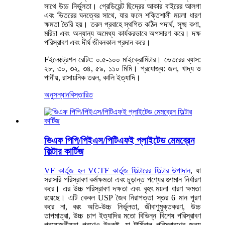
সাথে উচ্চ নির্ভুলতা। গ্রেডিয়েন্ট ছিদ্রের আকার বাইরের আলগা
এবং ভিতরের ঘনত্বের সাথে, যার ফলে শক্তিশালী ময়লা ধারণ
ক্ষমতা তৈরি হয়। তরল প্রবাহে স্থগিত কঠিন পদার্থ, সূক্ষ্ম কণা,
মরিচা এবং অন্যান্য অমেধ্য কার্যকরভাবে অপসারণ করে। দক্ষ
পরিস্রাবণ এবং দীর্ঘ জীবনকাল প্রদান করে।
F
ইলেক্ট্রেশন রেটিং: ০.৫-১০০ মাইক্রোমিটার। ভেতরের ব্যাস:
২৮, ৩০, ৩২, ৩৪, ৫৯, ১১০ মিমি। প্রযোজ্য: জল, খাদ্য ও
পানীয়, রাসায়নিক তরল, কালি ইত্যাদি।
অনুসন্ধান
বিস্তারিত
ভিএফ পিপি/পিইএস/পিটিএফই প্লাইটেড মেমব্রেন
ফিল্টার কার্টিজ
VF কার্তুজ হল VCTF কার্তুজ ফিল্টারের ফিল্টার উপাদান
, যা
সরাসরি পরিস্রাবণ কর্মক্ষমতা এবং চূড়ান্ত পণ্যের গুণমান নির্ধারণ
করে। এর উচ্চ পরিস্রাবণ দক্ষতা এবং বৃহৎ ময়লা ধারণ ক্ষমতা
রয়েছে। এটি কেবল USP জৈব নিরাপত্তা স্তর 6 মান পূরণ
করে না, বরং অতি-উচ্চ নির্ভুলতা, জীবাণুমুক্তকরণ, উচ্চ
তাপমাত্রা, উচ্চ চাপ ইত্যাদির মতো বিভিন্ন বিশেষ পরিস্রাবণ
প্রয়োজনীয়তা পূরণেও উৎকৃষ্ট, যা টার্মিনাল পরিস্রাবণের জন্য