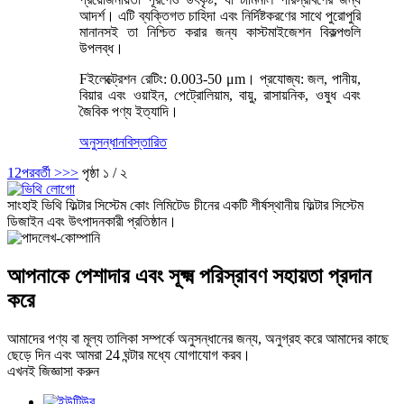
আদর্শ। এটি ব্যক্তিগত চাহিদা এবং নির্দিষ্টকরণের সাথে পুরোপুরি
মানানসই তা নিশ্চিত করার জন্য কাস্টমাইজেশন বিকল্পগুলি
উপলব্ধ।
F
ইলেক্ট্রেশন রেটিং: 0.003-50 μm। প্রযোজ্য: জল, পানীয়,
বিয়ার এবং ওয়াইন, পেট্রোলিয়াম, বায়ু, রাসায়নিক, ওষুধ এবং
জৈবিক পণ্য ইত্যাদি।
অনুসন্ধান
বিস্তারিত
1
2
পরবর্তী >
>>
পৃষ্ঠা ১ / ২
সাংহাই ভিথি ফিল্টার সিস্টেম কোং লিমিটেড চীনের একটি শীর্ষস্থানীয় ফিল্টার সিস্টেম
ডিজাইন এবং উৎপাদনকারী প্রতিষ্ঠান।
আপনাকে পেশাদার এবং সূক্ষ্ম পরিস্রাবণ সহায়তা প্রদান
করে
আমাদের পণ্য বা মূল্য তালিকা সম্পর্কে অনুসন্ধানের জন্য, অনুগ্রহ করে আমাদের কাছে
ছেড়ে দিন এবং আমরা 24 ঘন্টার মধ্যে যোগাযোগ করব।
এখনই জিজ্ঞাসা করুন