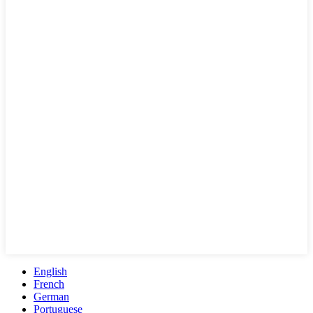
English
French
German
Portuguese