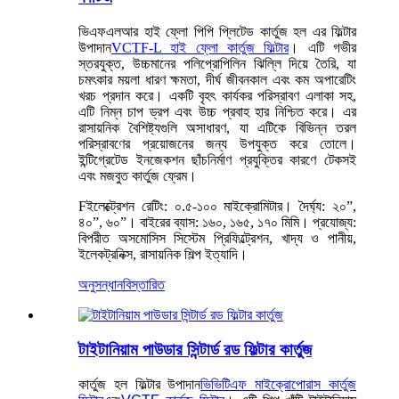
ভিএফএলআর হাই ফ্লো পিপি প্লিটেড কার্তুজ হল এর ফিল্টার
উপাদান
VCTF-L হাই ফ্লো কার্তুজ ফিল্টার
। এটি গভীর
স্তরযুক্ত, উচ্চমানের পলিপ্রোপিলিন ঝিল্লি দিয়ে তৈরি, যা
চমৎকার ময়লা ধারণ ক্ষমতা, দীর্ঘ জীবনকাল এবং কম অপারেটিং
খরচ প্রদান করে। একটি বৃহৎ কার্যকর পরিস্রাবণ এলাকা সহ,
এটি নিম্ন চাপ ড্রপ এবং উচ্চ প্রবাহ হার নিশ্চিত করে। এর
রাসায়নিক বৈশিষ্ট্যগুলি অসাধারণ, যা এটিকে বিভিন্ন তরল
পরিস্রাবণের প্রয়োজনের জন্য উপযুক্ত করে তোলে।
ইন্টিগ্রেটেড ইনজেকশন ছাঁচনির্মাণ প্রযুক্তির কারণে টেকসই
এবং মজবুত কার্তুজ ফ্রেম।
F
ইলেক্ট্রেশন রেটিং: ০.৫-১০০ মাইক্রোমিটার। দৈর্ঘ্য: ২০”,
৪০”, ৬০”। বাইরের ব্যাস: ১৬০, ১৬৫, ১৭০ মিমি। প্রযোজ্য:
বিপরীত অসমোসিস সিস্টেম প্রিফিল্ট্রেশন, খাদ্য ও পানীয়,
ইলেকট্রনিক্স, রাসায়নিক শিল্প ইত্যাদি।
অনুসন্ধান
বিস্তারিত
টাইটানিয়াম পাউডার সিন্টার্ড রড ফিল্টার কার্তুজ
কার্তুজ হল ফিল্টার উপাদান
ভিভিটিএফ মাইক্রোপোরাস কার্তুজ