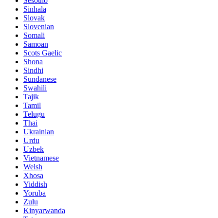
Sesotho
Sinhala
Slovak
Slovenian
Somali
Samoan
Scots Gaelic
Shona
Sindhi
Sundanese
Swahili
Tajik
Tamil
Telugu
Thai
Ukrainian
Urdu
Uzbek
Vietnamese
Welsh
Xhosa
Yiddish
Yoruba
Zulu
Kinyarwanda