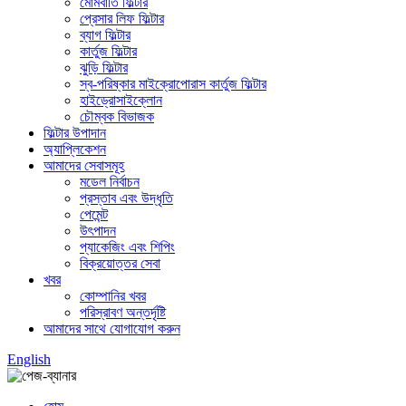
মোমবাতি ফিল্টার
প্রেসার লিফ ফিল্টার
ব্যাগ ফিল্টার
কার্তুজ ফিল্টার
ঝুড়ি ফিল্টার
স্ব-পরিষ্কার মাইক্রোপোরাস কার্তুজ ফিল্টার
হাইড্রোসাইক্লোন
চৌম্বক বিভাজক
ফিল্টার উপাদান
অ্যাপ্লিকেশন
আমাদের সেবাসমূহ
মডেল নির্বাচন
প্রস্তাব এবং উদ্ধৃতি
পেমেন্ট
উৎপাদন
প্যাকেজিং এবং শিপিং
বিক্রয়োত্তর সেবা
খবর
কোম্পানির খবর
পরিস্রাবণ অন্তর্দৃষ্টি
আমাদের সাথে যোগাযোগ করুন
English