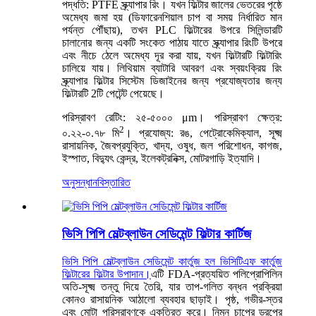
পদ্ধতি: PTFE স্ক্র্যাপার রিং। যখন ফিল্টার জালের ভেতরের পৃষ্ঠে
অমেধ্য জমা হয় (ডিফারেনশিয়াল চাপ বা সময় নির্ধারিত মান
পর্যন্ত পৌঁছায়), তখন PLC ফিল্টারের উপরে সিলিন্ডারটি
চালানোর জন্য একটি সংকেত পাঠায় যাতে স্ক্র্যাপার রিংটি উপরে
এবং নীচে ঠেলে অমেধ্য দূর করা যায়, যখন ফিল্টারটি ফিল্টারিং
চালিয়ে যায়। লিথিয়াম ব্যাটারি আবরণ এবং স্বয়ংক্রিয় রিং
স্ক্র্যাপার ফিল্টার সিস্টেম ডিজাইনের জন্য প্রযোজ্যতার জন্য
ফিল্টারটি 2টি পেটেন্ট পেয়েছে।
পরিস্রাবণ রেটিং: ২৫-৫০০০ μm। পরিস্রাবণ ক্ষেত্র:
2
০.২২-০.৭৮ মি
। প্রযোজ্য: রঙ, পেট্রোকেমিক্যাল, সূক্ষ্ম
রাসায়নিক, জৈবপ্রযুক্তি, খাদ্য, ওষুধ, জল পরিশোধন, কাগজ,
ইস্পাত, বিদ্যুৎ কেন্দ্র, ইলেকট্রনিক্স, মোটরগাড়ি ইত্যাদি।
অনুসন্ধান
বিস্তারিত
ভিসি পিপি মেল্টব্লাউন সেডিমেন্ট ফিল্টার কার্টিজ
ভিসি পিপি মেল্টব্লাউন সেডিমেন্ট কার্তুজ হল ভিসিটিএফ কার্তুজ
ফিল্টারের ফিল্টার উপাদান।
এটি FDA-প্রত্যয়িত পলিপ্রোপিলিন
অতি-সূক্ষ্ম তন্তু দিয়ে তৈরি, যার তাপ-গলিত বন্ধন প্রক্রিয়া
কোনও রাসায়নিক আঠালো ব্যবহার ছাড়াই। পৃষ্ঠ, গভীর-স্তর
এবং মোটা পরিস্রাবণকে একত্রিত করে। নিম্ন চাপের ড্রপের