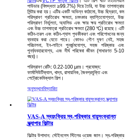
ফিল্টার
এবং
VCTF কার্তুজ ফিল্টার
। এটি শিল্প খাঁটি টাইটানিয়াম
পাউডার (বিশুদ্ধতা ≥99.7%) দিয়ে তৈরি, যা উচ্চ তাপমাত্রায়
সিন্টার করা হয়। এটির একটি অভিন্ন কাঠামো, উচ্চ ছিদ্রতা, কম
পরিস্রাবণ প্রতিরোধ ক্ষমতা, চমৎকার ব্যাপ্তিযোগ্যতা, উচ্চ
পরিস্রাবণ নির্ভুলতা, অ্যাসিড এবং ক্ষার ক্ষয় প্রতিরোধ ক্ষমতা
এবং উচ্চ তাপমাত্রা প্রতিরোধ ক্ষমতা (280 ℃) রয়েছে। এটি
কঠিন-তরল এবং কঠিন-গ্যাস পৃথকীকরণ এবং পরিশোধনের জন্য
ব্যবহার করা যেতে পারে। কোনও গৌণ দূষণ নেই, সহজ
পরিচালনা, ইন-লাইনে পুনর্জন্মযোগ্য, সহজ পরিষ্কার এবং
পুনর্ব্যবহারযোগ্য, এবং দীর্ঘ পরিষেবা জীবন (সাধারণত 5-10
বছর)।
পরিস্রাবণ রেটিং: 0.22-100 μm। প্রযোজ্য:
ফার্মাসিউটিক্যাল, খাদ্য, রাসায়নিক, জৈবপ্রযুক্তি এবং
পেট্রোকেমিক্যাল শিল্প।
অনুসন্ধান
বিস্তারিত
VAS-A স্বয়ংক্রিয় স্ব-পরিষ্কার বায়ুসংক্রান্ত
স্ক্র্যাপার ফিল্টার
ফিল্টার উপাদান: স্টেইনলেস স্টিলের ওয়েজ জাল। স্ব-পরিষ্কার