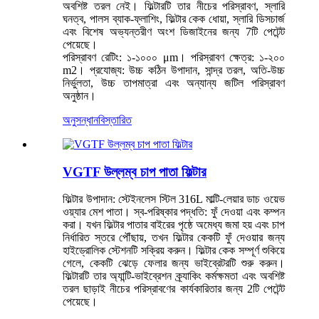
অবশিষ্ট তরল নেই। ফিল্টারটি তার নীচের পরিস্রাবণ, স্লারি
ঘনত্ব, পালস ব্যাক-ফ্লাশিং, ফিল্টার কেক ধোয়া, স্লারি ডিসচার্জ
এবং বিশেষ অভ্যন্তরীণ অংশ ডিজাইনের জন্য 7টি পেটেন্ট
পেয়েছে।
পরিস্রাবণ রেটিং: ১-১০০০ μm। পরিস্রাবণ ক্ষেত্র: ১-২০০
m2। প্রযোজ্য: উচ্চ কঠিন উপাদান, সান্দ্র তরল, অতি-উচ্চ
নির্ভুলতা, উচ্চ তাপমাত্রা এবং অন্যান্য জটিল পরিস্রাবণ
অনুষ্ঠান।
অনুসন্ধান
বিস্তারিত
VGTF উল্লম্ব চাপ পাতা ফিল্টার
ফিল্টার উপাদান: স্টেইনলেস স্টিল 316L মাল্টি-লেয়ার ডাচ ওয়েভ
ওয়্যার মেশ পাতা। স্ব-পরিষ্কার পদ্ধতি: ফুঁ দেওয়া এবং কম্পন
করা। যখন ফিল্টার পাতার বাইরের পৃষ্ঠে অমেধ্য জমা হয় এবং চাপ
নির্ধারিত স্তরে পৌঁছায়, তখন ফিল্টার কেকটি ফুঁ দেওয়ার জন্য
হাইড্রোলিক স্টেশনটি সক্রিয় করুন। ফিল্টার কেক সম্পূর্ণ শুকিয়ে
গেলে, কেকটি ঝেড়ে ফেলার জন্য ভাইব্রেটরটি শুরু করুন।
ফিল্টারটি তার অ্যান্টি-ভাইব্রেশন ক্র্যাকিং কর্মক্ষমতা এবং অবশিষ্ট
তরল ছাড়াই নীচের পরিস্রাবণের কার্যকারিতার জন্য 2টি পেটেন্ট
পেয়েছে।