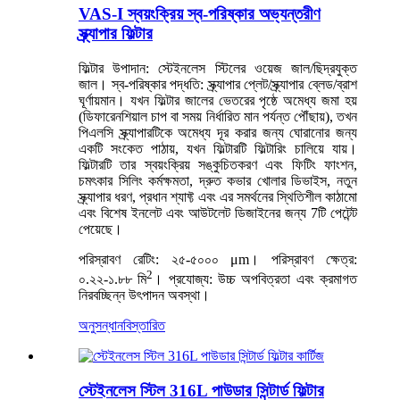
VAS-I স্বয়ংক্রিয় স্ব-পরিষ্কার অভ্যন্তরীণ
স্ক্র্যাপার ফিল্টার
ফিল্টার উপাদান: স্টেইনলেস স্টিলের ওয়েজ জাল/ছিদ্রযুক্ত
জাল। স্ব-পরিষ্কার পদ্ধতি: স্ক্র্যাপার প্লেট/স্ক্র্যাপার ব্লেড/ব্রাশ
ঘূর্ণায়মান। যখন ফিল্টার জালের ভেতরের পৃষ্ঠে অমেধ্য জমা হয়
(ডিফারেনশিয়াল চাপ বা সময় নির্ধারিত মান পর্যন্ত পৌঁছায়), তখন
পিএলসি স্ক্র্যাপারটিকে অমেধ্য দূর করার জন্য ঘোরানোর জন্য
একটি সংকেত পাঠায়, যখন ফিল্টারটি ফিল্টারিং চালিয়ে যায়।
ফিল্টারটি তার স্বয়ংক্রিয় সঙ্কুচিতকরণ এবং ফিটিং ফাংশন,
চমৎকার সিলিং কর্মক্ষমতা, দ্রুত কভার খোলার ডিভাইস, নতুন
স্ক্র্যাপার ধরণ, প্রধান শ্যাফ্ট এবং এর সমর্থনের স্থিতিশীল কাঠামো
এবং বিশেষ ইনলেট এবং আউটলেট ডিজাইনের জন্য 7টি পেটেন্ট
পেয়েছে।
পরিস্রাবণ রেটিং: ২৫-৫০০০ μm। পরিস্রাবণ ক্ষেত্র:
2
০.২২-১.৮৮ মি
। প্রযোজ্য: উচ্চ অপবিত্রতা এবং ক্রমাগত
নিরবচ্ছিন্ন উৎপাদন অবস্থা।
অনুসন্ধান
বিস্তারিত
স্টেইনলেস স্টিল 316L পাউডার সিন্টার্ড ফিল্টার