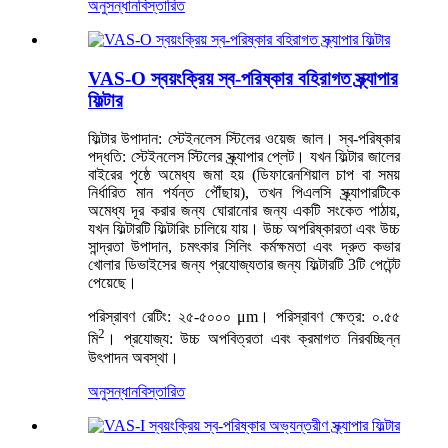
অনুসন্ধান
বিস্তারিত
VAS-O স্বয়ংক্রিয় স্ব-পরিষ্কার বহিরাগত স্ক্র্যাপার
ফিল্টার
ফিল্টার উপাদান: স্টেইনলেস স্টিলের ওয়েজ জাল। স্ব-পরিষ্কার
পদ্ধতি: স্টেইনলেস স্টিলের স্ক্র্যাপার প্লেট। যখন ফিল্টার জালের
বাইরের পৃষ্ঠে অমেধ্য জমা হয় (ডিফারেনশিয়াল চাপ বা সময়
নির্ধারিত মান পর্যন্ত পৌঁছায়), তখন পিএলসি স্ক্র্যাপারটিকে
অমেধ্য দূর করার জন্য ঘোরানোর জন্য একটি সংকেত পাঠায়,
যখন ফিল্টারটি ফিল্টারিং চালিয়ে যায়। উচ্চ অপরিষ্কারতা এবং উচ্চ
সান্দ্রতা উপাদান, চমৎকার সিলিং কর্মক্ষমতা এবং দ্রুত কভার
খোলার ডিভাইসের জন্য প্রযোজ্যতার জন্য ফিল্টারটি 3টি পেটেন্ট
পেয়েছে।
পরিস্রাবণ রেটিং: ২৫-৫০০০ μm। পরিস্রাবণ ক্ষেত্র: ০.৫৫
2
মি
। প্রযোজ্য: উচ্চ অপবিত্রতা এবং ক্রমাগত নিরবচ্ছিন্ন
উৎপাদন অবস্থা।
অনুসন্ধান
বিস্তারিত