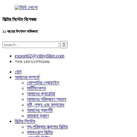
ফিল্টার সিস্টেম বিশেষজ্ঞ
১১ বছরের উৎপাদন অভিজ্ঞতা
export02@vithyfilter.com
+৮৬ ১৫৮২১৩৭৩১৬৬
হোম
আমাদের সম্পর্কে
কোম্পানির প্রোফাইল
সার্টিফিকেশন
আমাদের ক্লায়েন্টরা
আমাদের পরিস্রাবণ প্রভাব
দৃষ্টি, লক্ষ্য এবং মূল্যবোধ
আমাদের প্রদর্শনী
কারখানা ভ্রমণ
ফিল্টার সিস্টেম
স্ব-পরিষ্কার স্ক্র্যাপার ফিল্টার
ব্যাকওয়াশ ফিল্টার