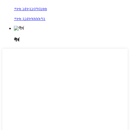
+৮৬ ১৫৮২১৩৭৩১৬৬
+৮৬ ২১৫৮৯৯৯৯৭২
শীর্ষ