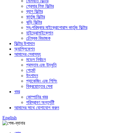
মোমবাতি ফিল্টার
প্রেসার লিফ ফিল্টার
ব্যাগ ফিল্টার
কার্তুজ ফিল্টার
ঝুড়ি ফিল্টার
স্ব-পরিষ্কার মাইক্রোপোরাস কার্তুজ ফিল্টার
হাইড্রোসাইক্লোন
চৌম্বক বিভাজক
ফিল্টার উপাদান
অ্যাপ্লিকেশন
আমাদের সেবাসমূহ
মডেল নির্বাচন
প্রস্তাব এবং উদ্ধৃতি
পেমেন্ট
উৎপাদন
প্যাকেজিং এবং শিপিং
বিক্রয়োত্তর সেবা
খবর
কোম্পানির খবর
পরিস্রাবণ অন্তর্দৃষ্টি
আমাদের সাথে যোগাযোগ করুন
English