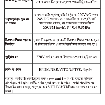
মোটর অথবা বিস্ফোরণ-প্রমাণ মোটর/সিলিন্ডার-চালিত
ডাবল-অ্যাক্টিং অ্যাকচুয়েটর সিলিন্ডার, 220VAC অথবা
বায়ুসংক্রান্ত স্যুয়েজ
24VDC সোলেনয়েড ভালভ/বিস্ফোরণ-প্রতিরোধী
বল ভালভ
সোলেনয়েড ভালভ, বায়ু সরবরাহের প্রয়োজনীয়তা
5SCFM (m³/h), চাপ 0.4-0.8MPa
ডিফারেনশিয়াল প্রেসার
সুরক্ষা নিয়ন্ত্রণের জন্য একটি ডিফারেনশিয়াল প্রেসার সুইচ
ডিভাইস
বা ডিফারেনশিয়াল প্রেসার ট্রান্সমিটার ব্যবহার করা হয়।
কন্ট্রোল বক্স
220V কন্ট্রোল বক্স বা বিস্ফোরণ-প্রমাণ কন্ট্রোল বক্স
সিলিং উপাদান
EPDM/NBR/VITON/PTFE, ইত্যাদি।
দ্রষ্টব্য: প্রবাহ হার রেফারেন্সের জন্য (১০০ μm)। এবং এটি তরলের সান্দ্রতা,
তাপমাত্রা, পরিস্রাবণ রেটিং, পরিচ্ছন্নতা এবং কণার পরিমাণ দ্বারা প্রভাবিত হয়।
বিস্তারিত জানার জন্য, অনুগ্রহ করে VITHY® ইঞ্জিনিয়ারদের সাথে যোগাযোগ
করুন।