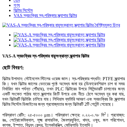
হোম
পণ্য
ফিল্টার সিস্টেম
VAS স্বয়ংক্রিয় স্ব-পরিষ্কার স্ক্র্যাপার ফিল্টার
VAS-A স্বয়ংক্রিয় স্ব-পরিষ্কার বায়ুসংক্রান্ত স্ক্র্যাপার ফিল্টার
ছোট বিবরণ:
ফিল্টার উপাদান: স্টেইনলেস স্টিলের ওয়েজ জাল। স্ব-পরিষ্কার পদ্ধতি: PTFE স্ক্র্যাপার
রিং। যখন ফিল্টার জালের ভেতরের পৃষ্ঠে অমেধ্য জমা হয় (ডিফারেনশিয়াল চাপ বা সময়
নির্ধারিত মান পর্যন্ত পৌঁছায়), তখন PLC ফিল্টারের উপরে সিলিন্ডারটি চালানোর জন্য
একটি সংকেত পাঠায় যাতে স্ক্র্যাপার রিংটি উপরে এবং নীচে ঠেলে অমেধ্য দূর করা যায়,
যখন ফিল্টারটি ফিল্টারিং চালিয়ে যায়। লিথিয়াম ব্যাটারি আবরণ এবং স্বয়ংক্রিয় রিং স্ক্র্যাপার
ফিল্টার সিস্টেম ডিজাইনের জন্য প্রযোজ্যতার জন্য ফিল্টারটি 2টি পেটেন্ট পেয়েছে।
2
পরিস্রাবণ রেটিং: ২৫-৫০০০ μm। পরিস্রাবণ ক্ষেত্র: ০.২২-০.৭৮ মি
। প্রযোজ্য:
রঙ, পেট্রোকেমিক্যাল, সূক্ষ্ম রাসায়নিক, জৈবপ্রযুক্তি, খাদ্য, ওষুধ, জল পরিশোধন,
কাগজ, ইস্পাত, বিদ্যুৎ কেন্দ্র, ইলেকট্রনিক্স, মোটরগাড়ি ইত্যাদি।