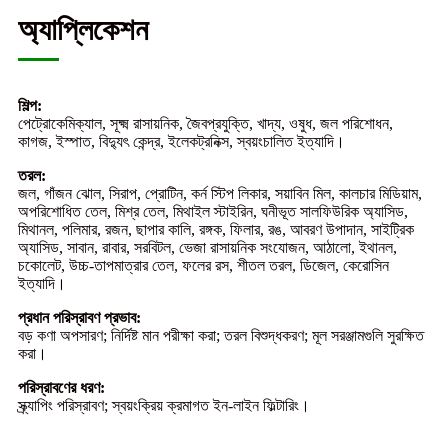
অ্যাপ্লিকেশন
শিল্প:
পেট্রোকেমিক্যাল, সূক্ষ্ম রাসায়নিক, জৈবপ্রযুক্তি, খাদ্য, ওষুধ, জল পরিশোধন,
কাগজ, ইস্পাত, বিদ্যুৎ কেন্দ্র, ইলেকট্রনিক্স, স্বয়ংচালিত ইত্যাদি।
তরল:
জল, গাঁজন ঝোল, সিরাপ, প্রোটিন, কর্ন স্টিপ লিকার, সয়াবিন মিল, কালচার মিডিয়াম,
অপরিশোধিত তেল, মিশ্র তেল, মিথাইল স্টাইরিন, ঘনীভূত সালফিউরিক অ্যাসিড,
মিথানল, পলিমার, রজন, ছাপার কালি, রঙ্গক, ফিলার, রঙ, আবরণ উপাদান, সাইট্রিক
অ্যাসিড, সাবান, রাবার, সরবিটল, ভেজা রাসায়নিক সংযোজন, আঠালো, ইথানল,
চকোলেট, উচ্চ-তাপমাত্রার তেল, ফলের রস, শীতল তরল, ডিজেল, কেরোসিন
ইত্যাদি।
প্রধান পরিস্রাবণ প্রভাব:
বড় কণা অপসারণ; নির্দিষ্ট মান পরীক্ষা করা; তরল বিশুদ্ধকরণ; মূল সরঞ্জামগুলি সুরক্ষিত
করা।
পরিস্রাবণের ধরণ:
স্ক্র্যাপিং পরিস্রাবণ; স্বয়ংক্রিয় ক্রমাগত ইন-লাইন ফিল্টারিং।