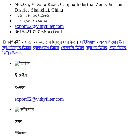
No.285, Yueong Road, Caojing Industrial Zone, Jinshan
District, Shanghai, China
+৮৬ ১৫৮২১৩৭৩১৬৬
+৮৬ ২১৫৮৯৯৯৯৭২
export02@vithyfilter.com
8615821373166 এর বিবরণ
© কপিরাইট - ২০১০-২০২৪ : সর্বস্বত্ব সংরক্ষিত।
সাইটম্যাপ
-
এএমপি মোবাইল
স্ব-পরিষ্কার ফিল্টার
,
ব্যাকওয়াশ ফিল্টার
,
মোমবাতি ফিল্টার
,
স্ক্র্যাপার ফিল্টার
,
পাতা ফিল্টার
,
ফিল্টার উপাদান
,
ই-মেইল
ই-মেইল
export02@vithyfilter.com
ফোন
টেলিফোন