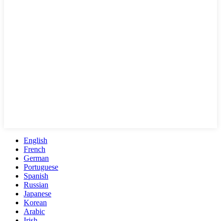
English
French
German
Portuguese
Spanish
Russian
Japanese
Korean
Arabic
Irish