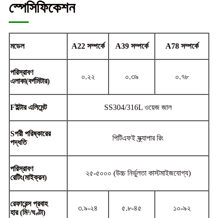
স্পেসিফিকেশন
মডেল
A22 সম্পর্কে
A39 সম্পর্কে
A78 সম্পর্কে
পরিস্রাবণ
০.২২
০.৩৯
০.৭৮
এলাকা
(
বর্গমিটার
)
F
ইল্টার এলিমেন্ট
SS304/316L ওয়েজ জাল
S
পরী পরিষ্কারের
পিটিএফই স্ক্র্যাপার রিং
পদ্ধতি
পরিস্রাবণ
২৫-৫০০০ (উচ্চ নির্ভুলতা কাস্টমাইজযোগ্য)
রেটিং
(
মাইক্রন)
রেফারেন্স প্রবাহ
৩.৯-২৪
৫.৮-৪৫
১০-৯২
হার
(মি³/ঘণ্টা)