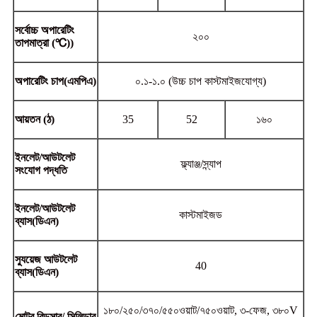
সর্বোচ্চ অপারেটিং
২০০
তাপমাত্রা
(℃)
)
অপারেটিং
চাপ
(এমপিএ)
০.১-১.০ (উচ্চ চাপ কাস্টমাইজযোগ্য)
আয়তন
(ঠ)
35
52
১৬০
ইনলেট/আউটলেট
ফ্ল্যাঞ্জ/স্ন্যাপ
সংযোগ পদ্ধতি
ইনলেট/আউটলেট
কাস্টমাইজড
ব্যাস
(
ডিএন)
স্যুয়েজ আউটলেট
40
ব্যাস
(
ডিএন)
১৮০/২৫০/৩৭০/৫৫০ওয়াট/৭৫০ওয়াট, ৩-ফেজ, ৩৮০V
মোটর রিডুসার
/
সিলিন্ডার