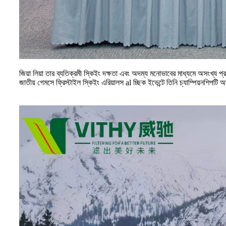
জিয়া লিয়া তার ব্যতিক্রমী স্কিইং দক্ষতা এবং অদম্য মনোভাবের মাধ্যমে অসংখ্য
জাতীয় গেমসে ফ্রিস্টাইল স্কিইং এরিয়ালস al চ্ছিক ইভেন্টে তিনি চ্যাম্পিয়নশিপ