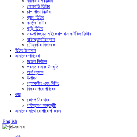
ব্যাকওয়াশ ফিল্টার
মোমবাতি ফিল্টার
চাপ পাতা ফিল্টার
ব্যাগ ফিল্টার
কার্তুজ ফিল্টার
ঝুড়ি ফিল্টার
স্ব-পরিচ্ছন্ন মাইক্রোপারাস কার্টরিজ ফিল্টার
হাইড্রোসাইক্লোন
চৌম্বকীয় বিভাজক
ফিল্টার উপাদান
আমাদের পরিষেবা
মডেল নির্বাচন
প্রস্তাব এবং উদ্ধৃতি
অর্থ প্রদান
উত্পাদন
প্যাকেজিং এবং শিপিং
বিক্রয় পরে পরিষেবা
খবর
কোম্পানির খবর
পরিস্রাবণ অন্তর্দৃষ্টি
আমাদের সাথে যোগাযোগ করুন
English