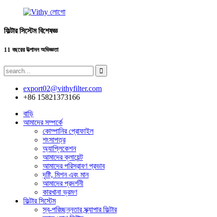
ফিল্টার সিস্টেম বিশেষজ্ঞ
11 বছরের উত্পাদন অভিজ্ঞতা
export02@vithyfilter.com
+86 15821373166
বাড়ি
আমাদের সম্পর্কে
কোম্পানির প্রোফাইল
শংসাপত্র
অ্যাপ্লিকেশন
আমাদের ক্লায়েন্ট
আমাদের পরিস্রাবণ প্রভাব
দৃষ্টি, মিশন এবং মান
আমাদের প্রদর্শনী
কারখানা ভ্রমণ
ফিল্টার সিস্টেম
স্ব-পরিচ্ছন্নতার স্ক্র্যাপার ফিল্টার